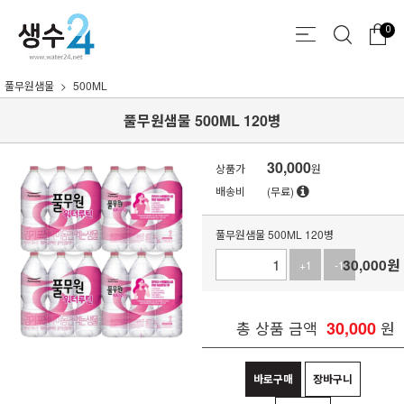
0
풀무원샘물
500ML
풀무원샘물 500ML 120병
30,000
상품가
원
배송비
(무료)
풀무원샘물 500ML 120병
30,000
원
+1
-1
총 상품 금액
30,000
원
바로구매
장바구니